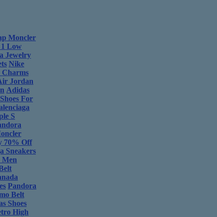
ap Moncler
 1 Low
a Jewelry
ts
Nike
 Charms
Air Jordan
en
Adidas
Shoes For
alenciaga
ple S
andora
oncler
y 70% Off
ga Sneakers
s Men
Belt
anada
es
Pandora
mo Belt
as Shoes
tro High