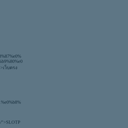
8%87%e0%
%b9%80%e0
เว็บตรง
a1%e0%b8%
5/">SLOTP