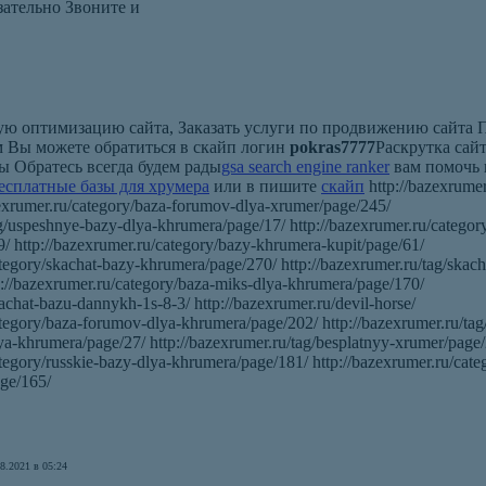
зательно Звоните и
вую оптимизацию сайта, Заказать услуги по продвижению сайта 
 Вы можете обратиться в скайп логин
pokras7777
Раскрутка сай
ы Обратесь всегда будем рады
gsa search engine ranker
вам помочь
есплатные базы для хрумера
или в пишите
скайп
http://bazexrumer
zexrumer.ru/category/baza-forumov-dlya-xrumer/page/245/
ag/uspeshnye-bazy-dlya-khrumera/page/17/ http://bazexrumer.ru/categor
 http://bazexrumer.ru/category/bazy-khrumera-kupit/page/61/
ategory/skachat-bazy-khrumera/page/270/ http://bazexrumer.ru/tag/skach
://bazexrumer.ru/category/baza-miks-dlya-khrumera/page/170/
kachat-bazu-dannykh-1s-8-3/ http://bazexrumer.ru/devil-horse/
ategory/baza-forumov-dlya-khrumera/page/202/ http://bazexrumer.ru/ta
a-khrumera/page/27/ http://bazexrumer.ru/tag/besplatnyy-xrumer/page/
ategory/russkie-bazy-dlya-khrumera/page/181/ http://bazexrumer.ru/cate
ge/165/
8.2021 в 05:24