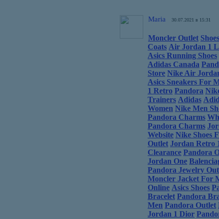
Maria
30.07.2021 в 15:31
Moncler Outlet
Shoes
Coats
Air Jordan 1 
Asics Running Shoes
Adidas Canada
Pand
Store
Nike Air Jorda
Asics Sneakers For 
1 Retro
Pandora
Nik
Trainers
Adidas
Adid
Women
Nike Men Sh
Pandora Charms
Who
Pandora Charms
Jor
Website
Nike Shoes 
Outlet
Jordan Retro 
Clearance
Pandora O
Jordan One
Balencia
Pandora Jewelry Out
Moncler Jacket For 
Online
Asics Shoes
P
Bracelet
Pandora Bra
Men
Pandora Outlet
Jordan 1 Dior
Pando