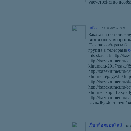
удоустройство необя
milaa
10.08.2021 в 09:28
Заказать seo поиско
возникшим вопросам
.Так же собираем баз
группа в телеграме
б
mts-skachat/ http://ba
http://bazexrumer.ru/t
khrumera-2017/page/69/
http://bazexrumer.ru/c
khrumera/page/35/ http
http://bazexrumer.ru/s
http://bazexrumer.ru/c
khrumer-kupit-bazy-dly
http://bazexrumer.ru/c
bazu-dlya-khrumera/pa
เว็บสล็อตออนไลน์
13.0