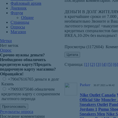
Последний комментарий: Ано
Файловый архив
Дневник
ДЕНЬГИ В ДОЛГ ЖИТЕЛЯМ Г. 
Форум
в кратчайшие сроки от 7.000
Общие
необязательно Звоните и Ва
Страницы
льготного периода! +выкупи
Опросы
кредитных специалистов банк
Магазин
ИКЕА,10-20ч без выходных! т
Метки
Нет меток
Просмотры (1172604) Комме
Опрос
Срочно нужны деньги?
Необходимо обналичить
кредитную карту?Продать
Страница:
[1]
[2]
[3]
[4]
[5]
[6]
подарочную карту магазина?
Обращайся!
+79047616765 деньги в долг
Казань
Parker
30.07.2021 в 06:42
+79093075046 обналичим
кредитную карту с сохранением
Nike Outlet Canada
льготного периода
Official Site
Moncler 
Sneakers Outlet
Pando
Jordans 1
Puma Shoe
Результаты опроса
Sneakers Men
Nike 
Последние комментарии