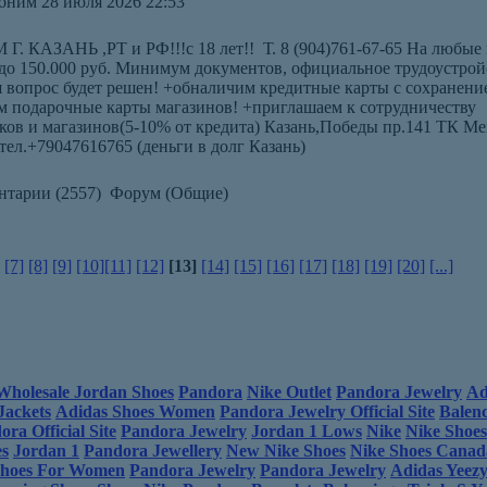
ним 28 июля 2026 22:53
КАЗАНЬ ,РТ и РФ!!!с 18 лет!! Т. 8 (904)761-67-65 На любые 
 до 150.000 руб. Минимум документов, официальное трудоустрой
ш вопрос будет решен! +обналичим кредитные карты с сохранени
м подарочные карты магазинов! +приглашаем к сотрудничеству
ов и магазинов(5-10% от кредита) Казань,Победы пр.141 ТК Ме
ел.+79047616765 (деньги в долг Казань)
нтарии (2557) Форум (Общие)
[7]
[8]
[9]
[10]
[11]
[12]
[13]
[14]
[15]
[16]
[17]
[18]
[19]
[20]
[...]
Wholesale Jordan Shoes
Pandora
Nike Outlet
Pandora Jewelry
Ad
Jackets
Adidas Shoes Women
Pandora Jewelry Official Site
Balen
ra Official Site
Pandora Jewelry
Jordan 1 Lows
Nike
Nike Shoe
s
Jordan 1
Pandora Jewellery
New Nike Shoes
Nike Shoes Canad
Shoes For Women
Pandora Jewelry
Pandora Jewelry
Adidas Yeez