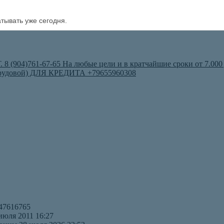
атывать уже сегодня.
 (904)761-67-65 На любые цели и в кратчайшие сроки от 7.000
овой) ДЛЯ КРЕДИТА +79655960308
47616765
июля 2011 16:27