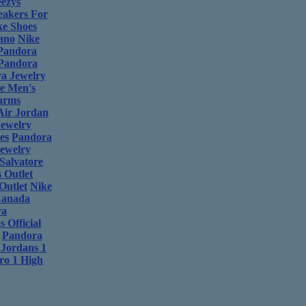
ezys
eakers For
ke Shoes
ano
Nike
Pandora
Pandora
a Jewelry
e Men's
arms
Air Jordan
ewelry
es
Pandora
ewelry
Salvatore
s Outlet
Outlet
Nike
Canada
ra
 Official
Pandora
 Jordans 1
ro 1 High