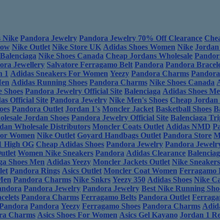
 Nike
Pandora Jewelry
Pandora Jewelry 70% Off Clearance
Che
Low
Nike Outlet
Nike Store UK
Adidas Shoes Women
Nike
Jordan
Balenciaga
Nike Shoes Canada
Cheap Jordans Wholesale
Pandor
ora Jewellery
Salvatore Ferragamo Belt
Pandora
Pandora Bracele
n 1
Adidas Sneakers For Women
Yeezy
Pandora Charms
Pandora
Men
Adidas Running Shoes
Pandora Charms
Nike Shoes Canada
e Shoes
Pandora Jewelry Official Site
Balenciaga
Adidas Shoes M
as Official Site
Pandora Jewelry
Nike Men's Shoes
Cheap Jordan 
oes
Pandora Outlet
Jordan 1's
Moncler Jacket
Basketball Shoes
B
lesale Jordan Shoes
Pandora Jewelry Official Site
Balenciaga Tri
dan Wholesale Distributors
Moncler Coats Outlet
Adidas NMD
P
For Women
Nike Outlet
Goyard Handbags Outlet
Pandora Store
M
1 High OG
Cheap Adidas Shoes
Pandora Jewelry
Pandora Jewelr
utlet
Women Nike Sneakers
Pandora
Adidas Clearance
Balencia
ga Shoes Men
Adidas Yeezy
Moncler Jackets Outlet
Nike Sneaker
let
Pandora Rings
Asics Outlet
Moncler Coat Women
Ferragamo 
Men
Pandora Charms
Nike Snkrs
Yeezy 350
Adidas Shoes
Nike C
andora
Pandora Jewelry
Pandora Jewelry
Best Nike Running Sho
celets
Pandora Charms
Ferragamo Belts
Pandora Outlet
Ferraga
Pandora
Pandora
Yeezy
Ferragamo Shoes
Pandora Charms
Adid
ra Charms
Asics Shoes For Women
Asics Gel Kayano
Jordan 1 Re