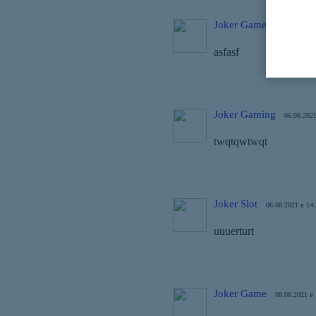
Joker Game
06.08.2021 в 
asfasf
Joker Gaming
06.08.2021
twqtqwtwqt
Joker Slot
06.08.2021 в 14
uuuerturt
Joker Game
08.08.2021 в 