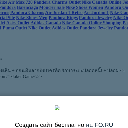
Nike Air Max 720
Pandora Charms Outlet
Nike Canada Online
Jo
Pandora
Balenciaga
Moncler Sale
Nike Shoes Women
Pandora Out
harms
Pandora Charms
Air Jordan 1 Retro
Air Jordan 1
Nike Can
ial Site
Nike Shoes Men
Pandora Rings
Pandora Jewelry
Nike Ou
let
Asics Outlet
Adidas Canada
Nike Canada Online Shopping
Pa
1
Puma Outlet
Nike Outlet
Adidas Outlet
Pandora Jewelry
Pando
21
ิดเห็น
+ ถอนเงินจากบัตรเครดิต รักษาระยะปลอดหนี้!
+ ปลอม <a
s.com/">Joker Game</a>
23
om/ Joker Slot]
Создать сайт бесплатно
на FO.RU