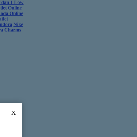
rdan 1 Low
let Online
ada Online
tlet
ndora
Nike
ra Charms
X