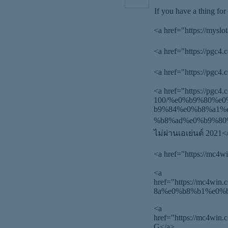
If you have a thing for
<a href="https://mys
<a href="https://pgc
<a href="https://pgc4
<a href="https://pgc4
100/%e0%b9%80%e
b9%84%e0%b8%a1%
%b8%ad%e0%b9%80%
ไม่ผ่านเอเย่นต์ 2021<
<a href="https://mc4w
<a
href="https://mc
8a%e0%b8%b1%e0%b
<a
href="https://mc4
G</a>