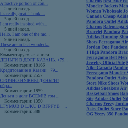
Charms
Best Nike R
Attractive portion of con...
Moncler Jackets Men
5 дней назад.
Women
Wholesale J
It's really great. Thank ...
Canada
Cheap Adida
5 дней назад.
Pandora Outlet
Adid
I am really inspired with...
Charms
Balenciaga 
5 дней назад.
Bracelet
Pandora
Pan
Hello, I am one of the mo...
Adidas Running Sh
9 дней назад.
Shoes
Ferragamo
Air
These are in fact wonderf...
Jordan One
Pandora
9 дней назад.
1 High
Pandora Brace
Комментируемые записи
Ferragamo Belt Men
ДЕНЬГИ В ДОЛГ КАЗАНЬ. +79...
Jewelry Official Site
Комментарии: 18166
Nike Canada
Pandor
Кредитование в Казани +79...
Ferragamo
Moncler S
Комментарии: 2557
Pandora Outlet
Asics
СРОЧНО НУЖНЫ ДЕНЬГИ?
Store
Nike Shoes W
обра...
Adidas Sneakers
Air
Комментарии: 1859
Basketball Shoes
Bal
Деньги в долг ВСЕМ!В том ...
Site
Adidas Outlet
Ni
Комментарии: 1350
Charms
Yeezy
Jorda
LTYMUB D LJKU D RFPFYB +...
Asics Outlet Store
Pa
Комментарии: 388
OG
Yeezy 350
Pandor