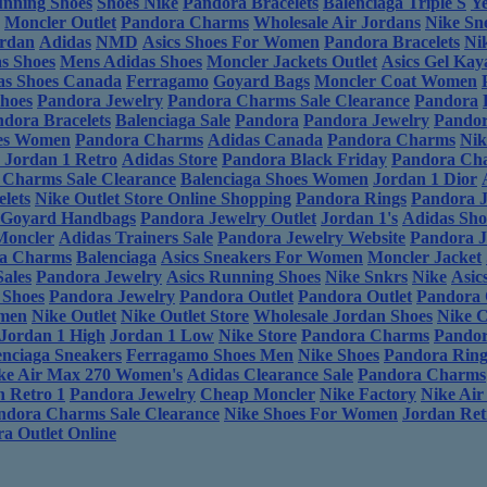
unning Shoes
Shoes Nike
Pandora Bracelets
Balenciaga Triple S
Ye
Moncler Outlet
Pandora Charms
Wholesale Air Jordans
Nike Sn
ordan
Adidas
NMD
Asics Shoes For Women
Pandora Bracelets
Ni
s Shoes
Mens Adidas Shoes
Moncler Jackets Outlet
Asics Gel Kay
as Shoes Canada
Ferragamo
Goyard Bags
Moncler Coat Women
Shoes
Pandora Jewelry
Pandora Charms Sale Clearance
Pandora
dora Bracelets
Balenciaga Sale
Pandora
Pandora Jewelry
Pandor
oes Women
Pandora Charms
Adidas Canada
Pandora Charms
Nik
 Jordan 1 Retro
Adidas Store
Pandora Black Friday
Pandora Ch
 Charms Sale Clearance
Balenciaga Shoes Women
Jordan 1 Dior
lets
Nike Outlet Store Online Shopping
Pandora Rings
Pandora J
Goyard Handbags
Pandora Jewelry Outlet
Jordan 1's
Adidas Sho
Moncler
Adidas Trainers Sale
Pandora Jewelry Website
Pandora J
a Charms
Balenciaga
Asics Sneakers For Women
Moncler Jacket
ales
Pandora Jewelry
Asics Running Shoes
Nike Snkrs
Nike
Asic
 Shoes
Pandora Jewelry
Pandora Outlet
Pandora Outlet
Pandora 
omen
Nike Outlet
Nike Outlet Store
Wholesale Jordan Shoes
Nike 
 Jordan 1 High
Jordan 1 Low
Nike Store
Pandora Charms
Pando
enciaga Sneakers
Ferragamo Shoes Men
Nike Shoes
Pandora Rings
ke Air Max 270 Women's
Adidas Clearance Sale
Pandora Charms
n Retro 1
Pandora Jewelry
Cheap Moncler
Nike Factory
Nike Air
ndora Charms Sale Clearance
Nike Shoes For Women
Jordan Ret
a Outlet Online