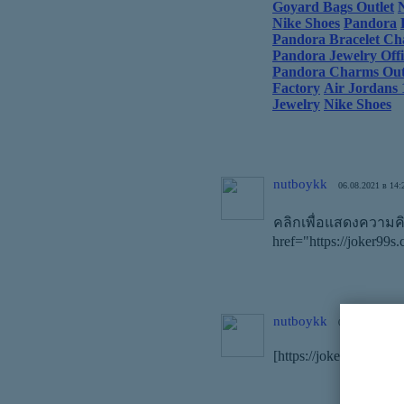
Goyard Bags Outlet
Nike Shoes
Pandora
Pandora Bracelet C
Pandora Jewelry Offic
Pandora Charms Out
Factory
Air Jordans 
Jewelry
Nike Shoes
nutboykk
06.08.2021 в 14:
คลิกเพื่อแสดงความค
href="https://joker99
nutboykk
06.08.2021 в 14:
[https://jokergame33.c