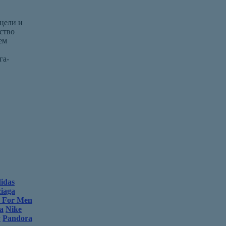
цели и
ство
ем
га-
idas
ciaga
s For Men
a
Nike
y
Pandora