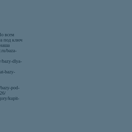
По всем
та под ключ
 наша
.ru/baza-
y/bazy-dlya-
at-bazy-
g/bazy-pod-
26/
gory/kupit-