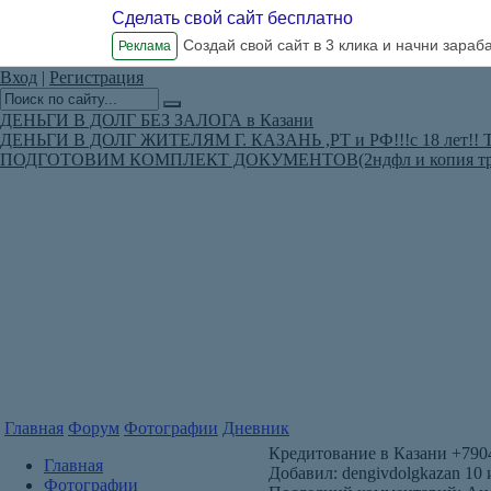
Сделать свой сайт бесплатно
Создай свой сайт в 3 клика и начни зараб
Реклама
Вход
|
Регистрация
ДЕНЬГИ В ДОЛГ БЕЗ ЗАЛОГА в Казани
ДЕНЬГИ В ДОЛГ ЖИТЕЛЯМ Г. КАЗАНЬ ,РТ и РФ!!!с 18 лет!! Т. 8
ПОДГОТОВИМ КОМПЛЕКТ ДОКУМЕНТОВ(2ндфл и копия труд
Главная
Форум
Фотографии
Дневник
Кредитование в Казани +790
Главная
Добавил: dengivdolgkazan 10 
Фотографии