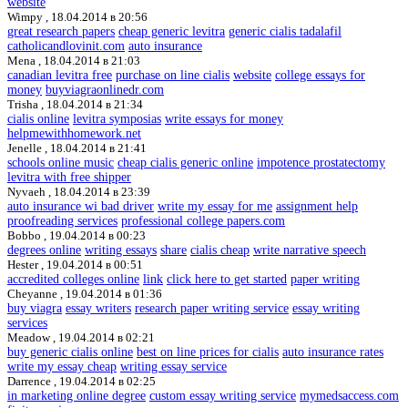
website
Wimpy ,
18.04.2014 в 20:56
great research papers
cheap generic levitra
generic cialis tadalafil
catholicandlovinit.com
auto insurance
Mena ,
18.04.2014 в 21:03
canadian levitra free
purchase on line cialis
website
college essays for
money
buyviagraonlinedr.com
Trisha ,
18.04.2014 в 21:34
cialis online
levitra symposias
write essays for money
helpmewithhomework.net
Jenelle ,
18.04.2014 в 21:41
schools online music
cheap cialis generic online
impotence prostatectomy
levitra with free shipper
Nyvaeh ,
18.04.2014 в 23:39
auto insurance wi bad driver
write my essay for me
assignment help
proofreading services
professional college papers.com
Bobbo ,
19.04.2014 в 00:23
degrees online
writing essays
share
cialis cheap
write narrative speech
Hester ,
19.04.2014 в 00:51
accredited colleges online
link
click here to get started
paper writing
Cheyanne ,
19.04.2014 в 01:36
buy viagra
essay writers
research paper writing service
essay writing
services
Meadow ,
19.04.2014 в 02:21
buy generic cialis online
best on line prices for cialis
auto insurance rates
write my essay cheap
writing essay service
Darrence ,
19.04.2014 в 02:25
in marketing online degree
custom essay writing service
mymedsaccess.com