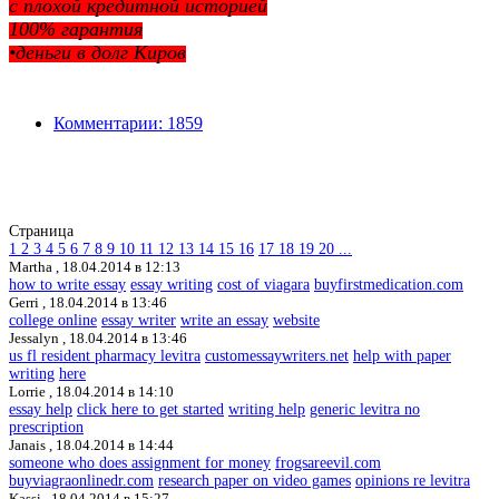
с плохой кредитной историей
100% гарантия
•деньги в долг Киров
Комментарии: 1859
Страница
1
2
3
4
5
6
7
8
9
10
11
12
13
14
15
16
17
18
19
20
...
Martha ,
18.04.2014 в 12:13
how to write essay
essay writing
cost of viagara
buyfirstmedication.com
Gerri ,
18.04.2014 в 13:46
college online
essay writer
write an essay
website
Jessalyn ,
18.04.2014 в 13:46
us fl resident pharmacy levitra
customessaywriters.net
help with paper
writing
here
Lorrie ,
18.04.2014 в 14:10
essay help
click here to get started
writing help
generic levitra no
prescription
Janais ,
18.04.2014 в 14:44
someone who does assignment for money
frogsareevil.com
buyviagraonlinedr.com
research paper on video games
opinions re levitra
Kassi ,
18.04.2014 в 15:27