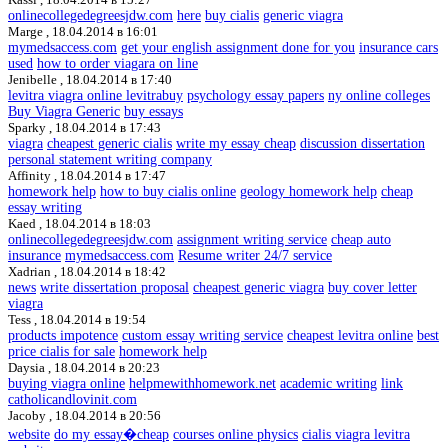
onlinecollegedegreesjdw.com
here
buy cialis
generic viagra
Marge ,
18.04.2014 в 16:01
mymedsaccess.com
get your english assignment done for you
insurance cars
used
how to order viagara on line
Jenibelle ,
18.04.2014 в 17:40
levitra viagra online levitrabuy
psychology essay papers
ny online colleges
Buy Viagra Generic
buy essays
Sparky ,
18.04.2014 в 17:43
viagra
cheapest generic cialis
write my essay cheap
discussion dissertation
personal statement writing company
Affinity ,
18.04.2014 в 17:47
homework help
how to buy cialis online
geology homework help
cheap
essay writing
Kaed ,
18.04.2014 в 18:03
onlinecollegedegreesjdw.com
assignment writing service
cheap auto
insurance
mymedsaccess.com
Resume writer 24/7 service
Xadrian ,
18.04.2014 в 18:42
news
write dissertation proposal
cheapest generic viagra
buy cover letter
viagra
Tess ,
18.04.2014 в 19:54
products impotence
custom essay writing service
cheapest levitra online
best
price cialis for sale
homework help
Daysia ,
18.04.2014 в 20:23
buying viagra online
helpmewithhomework.net
academic writing
link
catholicandlovinit.com
Jacoby ,
18.04.2014 в 20:56
website
do my essay�cheap
courses online physics
cialis viagra levitra