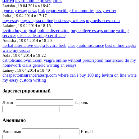
started
levitra online prescriptions
Latisha ,
19.04.2014 в 16:42
type my essay
news
link
report writing for dummies
essay writer
India ,
19.04.2014 в 17:17
buy essay
buy viagraa online
best essay writers
mymedsaccess.com
Lalaine ,
19.04.2014 в 18:15
levitra buy original
online dissertation
buy college essays online
writing
services
distance learning certificate
Aneisha ,
19.04.2014 в 18:20
herbal alternative viagra levitra herb
cheap auto insurance
best online viagra
write my essays
Azia ,
19.04.2014 в 18:22
catholicandlovinit.com
viagra online without prescription mastercard
do my
homework
cialis generic
writing an essays
Lainey ,
19.04.2014 в 18:40
cheapautoinsuranceratesrp.com
where can i buy 100 mg levitra on line
write
my essay
custom writing
Зарегистрированный
Логин
Пароль
Анонимно
Ваше имя
E-mail