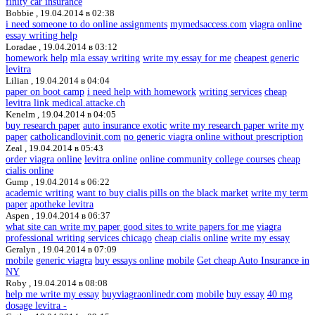
finity car insurance
Bobbie ,
19.04.2014 в 02:38
i need someone to do online assignments
mymedsaccess.com
viagra online
essay writing help
Loradae ,
19.04.2014 в 03:12
homework help
mla essay writing
write my essay for me
cheapest generic
levitra
Lilian ,
19.04.2014 в 04:04
paper on boot camp
i need help with homework
writing services
cheap
levitra link medical.attacke.ch
Kenelm ,
19.04.2014 в 04:05
buy research paper
auto insurance exotic
write my research paper write my
paper
catholicandlovinit.com
no generic viagra online without prescription
Zeal ,
19.04.2014 в 05:43
order viagra online
levitra online
online community college courses
cheap
cialis online
Gump ,
19.04.2014 в 06:22
academic writing
want to buy cialis pills on the black market
write my term
paper
apotheke levitra
Aspen ,
19.04.2014 в 06:37
what site can write my paper good sites to write papers for me
viagra
professional writing services chicago
cheap cialis online
write my essay
Geralyn ,
19.04.2014 в 07:09
mobile
generic viagra
buy essays online
mobile
Get cheap Auto Insurance in
NY
Roby ,
19.04.2014 в 08:08
help me write my essay
buyviagraonlinedr.com
mobile
buy essay
40 mg
dosage levitra -