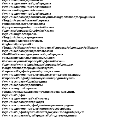
#купить#справку#для#визы
#купить#документы#для#кредита
#купить#документы#для#ипотеки
#запись#в#трудовой#книжке
#купить#документы#для#кредита
#купить#справку#для#визы#купить#2ндфл#с#подтверждением
#2ндфл#купить#казань#справка
#справка#ндфл#для#кредита
#документы#для#ипотеки#в#Казани
#сделать#справку#2ндфл#в#Казани
#купить#ндфл2справка
#2ндфл#с#подтверждением
#трудовой#договор#купить
#regbnm#ljrevtyns#lkz
#2ндфл#в#Казани#купить#справка#справку#о#доходах#в#Казани
#купить#справку#2ндфл#в#Казани
#2ndfl#в#Казани#документы#для#кредита
#в#Казани#сделать#справку#2ндфл
#Казань#купить#справку#2ндфл#в#Казань
#сделать#купить#два#ндфл#справку#о#доходах
#2ндфл#с#подтверждением#купить
#справка#2ндфл#купить#доход#казань
#купить#документы#для#кредита#с#подтверждением
#справки#2ндфл#для#получения#кредита#купить
#купить#справку#для#кредита
#купить#справку#для#визы
#купить#ндфл#справка
#2ндфл#справка#для#получения#кредита#купить
#купить#2ндфл
#купить#документы#на#ипотеку
#купить#справку#о#доходах
#купить#справки#ндфл#для#получения#кредита
#купить#документы#для#ипотеки#в#сбербанке
#купить#2ндфл#купить#пакет#документов#для#кредита
#купить#справки#для#кредита#с#подтверждением