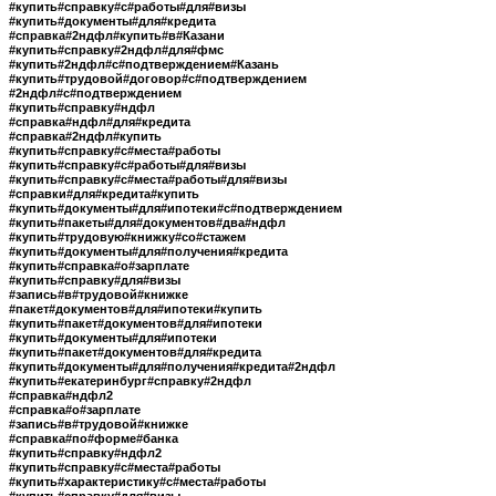
#купить#справку#с#работы#для#визы
#купить#документы#для#кредита
#справка#2ндфл#купить#в#Казани
#купить#справку#2ндфл#для#фмс
#купить#2ндфл#с#подтверждением#Казань
#купить#трудовой#договор#с#подтверждением
#2ндфл#с#подтверждением
#купить#справку#ндфл
#справка#ндфл#для#кредита
#справка#2ндфл#купить
#купить#справку#с#места#работы
#купить#справку#с#работы#для#визы
#купить#справку#с#места#работы#для#визы
#справки#для#кредита#купить
#купить#документы#для#ипотеки#с#подтверждением
#купить#пакеты#для#документов#два#ндфл
#купить#трудовую#книжку#со#стажем
#купить#документы#для#получения#кредита
#купить#справка#о#зарплате
#купить#справку#для#визы
#запись#в#трудовой#книжке
#пакет#документов#для#ипотеки#купить
#купить#пакет#документов#для#ипотеки
#купить#документы#для#ипотеки
#купить#пакет#документов#для#кредита
#купить#документы#для#получения#кредита#2ндфл
#купить#екатеринбург#справку#2ндфл
#справка#ндфл2
#справка#о#зарплате
#запись#в#трудовой#книжке
#справка#по#форме#банка
#купить#справку#ндфл2
#купить#справку#с#места#работы
#купить#характеристику#с#места#работы