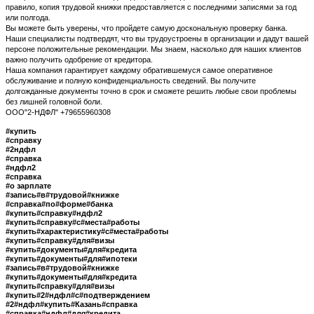
правило, копия трудовой книжки предоставляется с последними записями за год
или полгода.
Вы можете быть уверены, что пройдете самую доскональную проверку банка.
Наши специалисты подтвердят, что вы трудоустроены в организации и дадут вашей
персоне положительные рекомендации. Мы знаем, насколько для наших клиентов
важно получить одобрение от кредитора.
Наша компания гарантирует каждому обратившемуся самое оперативное
обслуживание и полную конфиденциальность сведений. Вы получите
долгожданные документы точно в срок и сможете решить любые свои проблемы
без лишней головной боли.
ООО"2-НДФЛ" +79655960308
#купить
#справку
#2ндфл
#справка
#ндфл2
#справка
#о зарплате
#запись#в#трудовой#книжке
#справка#по#форме#банка
#купить#справку#ндфл2
#купить#справку#с#места#работы
#купить#характеристику#с#места#работы
#купить#справку#для#визы
#купить#документы#для#кредита
#купить#документы#для#ипотеки
#запись#в#трудовой#книжке
#купить#документы#для#кредита
#купить#справку#для#визы
#купить#2#ндфл#с#подтверждением
#2#ндфл#купить#Казань#справка
#справка#ндфл#для#кредита