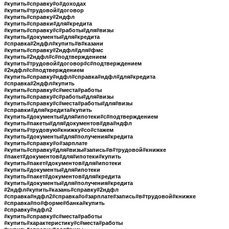
#купить#справку#о#доходах
#купить#трудовой#договор
#купить#справку#2ндфл
#купить#справки#для#кредита
#купить#справку#с#работы#для#визы
#купить#документы#для#кредита
#справка#2ндфл#купить#в#казани
#купить#справку#2ндфл#для#фмс
#купить#2ндфл#с#подтверждением
#купить#трудовой#договор#с#подтверждением
#2ндфл#с#подтверждением
#купить#справку#ндфл#справка#ндфл#для#кредита
#справка#2ндфл#купить
#купить#справку#с#места#работы
#купить#справку#с#работы#для#визы
#купить#справку#с#места#работы#для#визы
#справки#для#кредита#купить
#купить#документы#для#ипотеки#с#подтверждением
#купить#пакеты#для#документов#два#ндфл
#купить#трудовую#книжку#со#стажем
#купить#документы#для#получения#кредита
#купить#справку#о#зарплате
#купить#справку#для#визы#запись#в#трудовой#книжке
#пакет#документов#для#ипотеки#купить
#купить#пакет#документов#для#ипотеки
#купить#документы#для#ипотеки
#купить#пакет#документов#для#кредита
#купить#документы#для#получения#кредита
#2ндфл#купить#казань#справку#2ндфл
#справка#ндфл2#справка#о#зарплате#запись#в#трудовой#книжке
#справка#по#форме#банка#купить
#справку#ндфл2
#купить#справку#с#места#работы
#купить#характеристику#с#места#работы