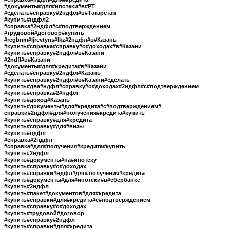
#документы#для#ипотеки#в#РТ
#сделать#справку#2ндфл#в#Татарстан
#купить#ндфл2
#справка#2ндфл#с#подтверждением
#трудовой#договор#купить
#regbnm#ljrevtyns#lkz#2ндфл#в#Казань
#купить#справка#справку#о#доходах#в#Казани
#купить#справку#2ндфл#в#Казани
#2ndfl#в#Казани
#документы#для#кредита#в#Казани
#сделать#справку#2ндфл#Казань
#купить#справку#2ндфл#в#Казани#сделать
#купить#два#ндфл#справку#о#доходах#2ндфл#с#подтверждением
#купить#справка#2#ндфл
#купить#доход#Казань
#купить#документы#для#кредита#с#подтверждением#
справки#2ндфл#для#получения#кредита#купить
#купить#справку#для#кредита
#купить#справку#для#визы
#купить#ндфл
#справка#2ндфл
#справка#для#получения#кредита#купить
#купить#2ндфл
#купить#документы#на#ипотеку
#купить#справку#о#доходах
#купить#справки#ндфл#для#получения#кредита
#купить#документы#для#ипотеки#в#сбербанке
#купить#2ндфл
#купить#пакет#документов#для#кредита
#купить#справки#для#кредита#с#подтверждением
#купить#справку#о#доходах
#купить#трудовой#договор
#купить#справку#2ндфл
#купить#справки#для#кредита