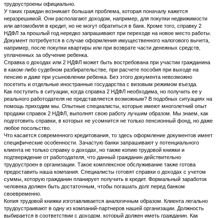
трудоустроены официально.
У таких граждан возникает большая проблема, которая поначалу кажется
неразрешимой. Они располагают доходом, например, для покупки недвижимости
или автомобиля в кредит, но не могут обратиться в банк. Кроме того, справку 2
НДФЛ за прошлый год нередко запрашивают при переходе на новое место работы.
Документ потребуется в случае оформления имущественного налогового вычета,
например, после покупки квартиры или при возврате части денежных средств,
уплаченных за обучение ребенка.
Справка о доходах или 2 НДФЛ может быть востребована при участии гражданина
в каком-либо судебном разбирательстве, при расчете пособия при выходе на
пенсию и даже при усыновлении ребенка. Без этого документа невозможно
посетить и отдельные иностранные государства с визовым режимом въезда.
Как поступить в ситуации, когда справка 2 НДФЛ необходима, но получить ее у
реального работодателя не представляется возможным? В подобных ситуациях на
помощь приходим мы. Опытные специалисты, которые имеют многолетний опыт
продажи справок 2 НДФЛ, выполнят свою работу лучшим образом. Мы знаем, как
подготовить справки, в которых не усомнится не только пенсионный фонд, но даже
любое посольство.
Что касается современного кредитования, то здесь оформление документов имеет
специфические особенности. Зачастую банки запрашивают у потенциального
клиента не только справку о доходах, но также копию трудовой книжки и
подтверждение от работодателя, что данный гражданин действительно
трудоустроен в организации. Такое комплексное обслуживание также готова
предоставить наша компания. Специалисты готовят справки о доходах с учетом
суммы, которую гражданин планирует получить в кредит. Формальный заработок
человека должен быть достаточным, чтобы погашать долг перед банком
своевременно.
Копия трудовой книжки изготавливается аналогичным образом. Клиента легально
трудоустраивают в одну из компаний-партнеров нашей организации. Должность
выбирается в соответствии с доходом, который должен иметь гражданин. Как