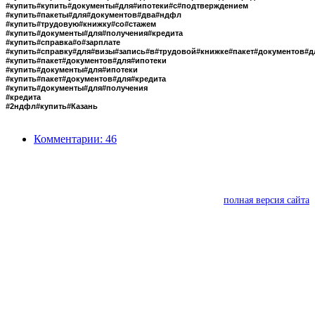
#купить#купить#документы#для#ипотеки#с#подтверждением
#купить#пакеты#для#документов#два#ндфл
#купить#трудовую#книжку#со#стажем
#купить#документы#для#получения#кредита
#купить#справка#о#зарплате
#купить#справку#для#визы#запись#в#трудовой#книжке#пакет#документов#д
#купить#пакет#документов#для#ипотеки
#купить#документы#для#ипотеки
#купить#пакет#документов#для#кредита
#купить#документы#для#получения
#кредита
#2ндфл#купить#Казань
Комментарии: 46
полная версия сайта