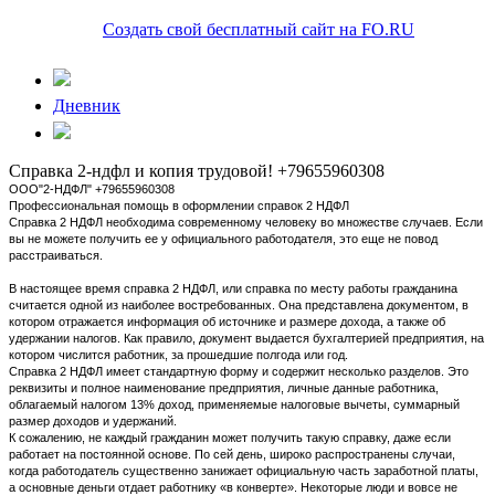
Создать свой бесплатный сайт на FO.RU
Дневник
Справка 2-ндфл и копия трудовой! +79655960308
ООО"2-НДФЛ" +79655960308
Профессиональная помощь в оформлении справок 2 НДФЛ
Справка 2 НДФЛ необходима современному человеку во множестве случаев. Если
вы не можете получить ее у официального работодателя, это еще не повод
расстраиваться.
В настоящее время справка 2 НДФЛ, или справка по месту работы гражданина
считается одной из наиболее востребованных. Она представлена документом, в
котором отражается информация об источнике и размере дохода, а также об
удержании налогов. Как правило, документ выдается бухгалтерией предприятия, на
котором числится работник, за прошедшие полгода или год.
Справка 2 НДФЛ имеет стандартную форму и содержит несколько разделов. Это
реквизиты и полное наименование предприятия, личные данные работника,
облагаемый налогом 13% доход, применяемые налоговые вычеты, суммарный
размер доходов и удержаний.
К сожалению, не каждый гражданин может получить такую справку, даже если
работает на постоянной основе. По сей день, широко распространены случаи,
когда работодатель существенно занижает официальную часть заработной платы,
а основные деньги отдает работнику «в конверте». Некоторые люди и вовсе не