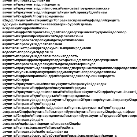
#купить#справку#для#визы
#купить#документы#для#кредита
#купить#документы#для#ипотеки#запись#в#трудовой#книжке
#купить#документы#для#кредита#купить#справку#для#визы
#купить#2ндфл#с#подтверждением
#2ндфл#купить#екатеринбург#справка#справка#ндфл#для#кредита
#документы#для#ипотеки#в#екатеринбурге#сделать
#справку#2ндфл#в#Казани
#купить#ндфл2#справка#2ндфл#с#подтверждением#трудовой#договор
#купить#regbnm#ljrevtyns#lkz#2ндфл#в#Казани
#купить#справка#справку#о#доходах#в#Казани
#купить#справку#2ндфл#в#Казани
#2ndfl#в#Екатеринбурге#документы#для#кредита#в
#сделать#справку#2ндфл#РФ
#купить#справку#2ндфл#в#России#сделать
#купить#два#ндфл#справку#о#доходах#2ндфл#с#подтверждением
#купить#справка#2ндфл#купить#доход#екатеринбург
#купить#документы#для#кредита#с#подтверждением#справки#2ндфл#для#по
#купить#купить#справку#для#кредита#купить#справку#для#визы
#купить#ндфл#справка#2ндфл#справка#для#получения#кредита
#купить#2ндфл
#купить#документы#на#ипотеку#купить#справку#о#доходах
#купить#справки#ндфл#для#получения#кредита
#купить#документы#для#ипотеки#в#сбербанке#купить#2ндфл#купить#пакет#
#купить#справки#для#кредита#с#подтверждением
#купить#справку#о#доходах#купить#трудовой#договор#купить#справку#2н
#купить#справки#для#кредита
#купить#справку#с#работы#для#визы#купить#документы#для#кредита
#справка#2ндфл#купить#в#екатеринбурге#купить#справку#2ндфл#для#фмс
#купить#2ндфл#с#подтверждением#екатеринбург#купить#трудовой#догово
#купить#справку#ндфл
#справка#ндфл#для#кредита#справка#2ндфл
#купить#купить#справку#с#места#работы
#купить#справку#с#работы#для#визы
#купить#справку#сместа#работы#для#визы#справки#для#кредита