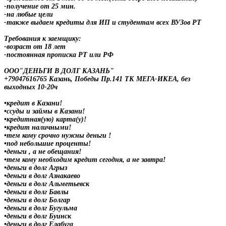
-получение от 25 мин.
-на любые цели
-также выдаем кредиты для ИП и студентам всех ВУЗов РТ
Требования к заемщику:
-возраст от 18 лет
-постоянная прописка РТ или РФ
ООО"ДЕНЬГИ В ДОЛГ КАЗАНЬ"
+79047616765 Казань, Победы Пр.141 ТК МЕГА-ИКЕА, без
выходных 10-20ч
•кредит в Казани!
•ссуды и займы в Казани!
•кредитная(ую) карта(у)!
•кредит наличными!
•тем кому срочно нужны деньги !
•под небольшие проценты!
•деньги , а не обещания!
•тем кому необходим кредит сегодня, а не завтра!
•деньги в долг Агрыз
•деньги в долг Азнакаево
•деньги в долг Альметьевск
•деньги в долг Бавлы
•деньги в долг Болгар
•деньги в долг Бугульма
•деньги в долг Буинск
•деньги в долг Елабуга