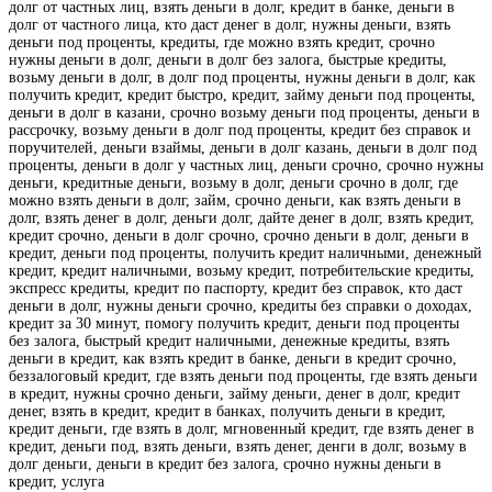
долг от частных лиц, взять деньги в долг, кредит в банке, деньги в
долг от частного лица, кто даст денег в долг, нужны деньги, взять
деньги под проценты, кредиты, где можно взять кредит, срочно
нужны деньги в долг, деньги в долг без залога, быстрые кредиты,
возьму деньги в долг, в долг под проценты, нужны деньги в долг, как
получить кредит, кредит быстро, кредит, займу деньги под проценты,
деньги в долг в казани, срочно возьму деньги под проценты, деньги в
рассрочку, возьму деньги в долг под проценты, кредит без справок и
поручителей, деньги взаймы, деньги в долг казань, деньги в долг под
проценты, деньги в долг у частных лиц, деньги срочно, срочно нужны
деньги, кредитные деньги, возьму в долг, деньги срочно в долг, где
можно взять деньги в долг, займ, срочно деньги, как взять деньги в
долг, взять денег в долг, деньги долг, дайте денег в долг, взять кредит,
кредит срочно, деньги в долг срочно, срочно деньги в долг, деньги в
кредит, деньги под проценты, получить кредит наличными, денежный
кредит, кредит наличными, возьму кредит, потребительские кредиты,
экспресс кредиты, кредит по паспорту, кредит без справок, кто даст
деньги в долг, нужны деньги срочно, кредиты без справки о доходах,
кредит за 30 минут, помогу получить кредит, деньги под проценты
без залога, быстрый кредит наличными, денежные кредиты, взять
деньги в кредит, как взять кредит в банке, деньги в кредит срочно,
беззалоговый кредит, где взять деньги под проценты, где взять деньги
в кредит, нужны срочно деньги, займу деньги, денег в долг, кредит
денег, взять в кредит, кредит в банках, получить деньги в кредит,
кредит деньги, где взять в долг, мгновенный кредит, где взять денег в
кредит, деньги под, взять деньги, взять денег, денги в долг, возьму в
долг деньги, деньги в кредит без залога, срочно нужны деньги в
кредит, услуга