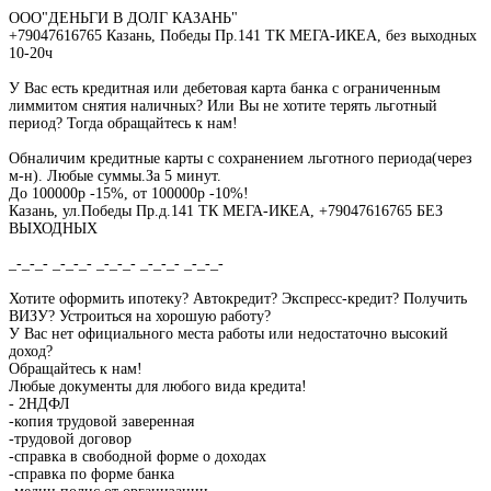
ООО"ДЕНЬГИ В ДОЛГ КАЗАНЬ"
+79047616765 Казань, Победы Пр.141 ТК МЕГА-ИКЕА, без выходных
10-20ч
У Вас есть кредитная или дебетовая карта банка с ограниченным
лиммитом снятия наличных? Или Вы не хотите терять льготный
период? Тогда обращайтесь к нам!
Обналичим кредитные карты с сохранением льготного периода(через
м-н). Любые суммы.За 5 минут.
До 100000р -15%, от 100000р -10%!
Казань, ул.Победы Пр.д.141 ТК МЕГА-ИКЕА, +79047616765 БЕЗ
ВЫХОДНЫХ
_-_-_- _-_-_- _-_-_- _-_-_- _-_-_-
Хотите оформить ипотеку? Автокредит? Экспресс-кредит? Получить
ВИЗУ? Устроиться на хорошую работу?
У Вас нет официального места работы или недостаточно высокий
доход?
Обращайтесь к нам!
Любые документы для любого вида кредита!
- 2НДФЛ
-копия трудовой заверенная
-трудовой договор
-справка в свободной форме о доходах
-справка по форме банка