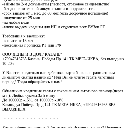
-займы по 2-м документам (паспорт, страховое свидетельство)
-без дополнительной документации и поручительства
-срок займов от 1 мес. до 60 мес.(есть досрочное погашение)
-получение от 25 мин.
-на любые цели
-также выдаем кредиты для ИП и студентам всех ВУЗов РТ
Требования к заемщику:
-возраст от 18 лет
-постоянная прописка РТ или РФ
ООО"ДЕНЬГИ В ДОЛГ КАЗАНЬ"
+79047616765 Казань, Победы Пр.141 ТК МЕГА-ИКЕА, без выходных
10-20ч
У Вас есть кредитная или дебетовая карта банка с ограниченным
лиммитом снятия наличных? Или Вы не хотите терять льготный
период? Тогда обращайтесь к нам!
Обналичим кредитные карты с сохранением льготного периода(через
м-н). Любые суммы.За 5 минут.
До 100000р -15%, от 100000р -10%!
Казань, ул.Победы Пр.д.141 ТК МЕГА-ИКЕА, +79047616765 БЕЗ
ВЫХОДНЫХ
_-_-_- _-_-_- _-_-_- _-_-_- _-_-_-
Хотите оформить ипотеку? Автокредит? Экспресс-кредит? Получить