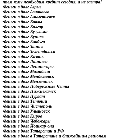
•тем кому необходим кредит сегодня, а не завтра!
•деньги в долг Агрыз
•деньги в долг Азнакаево
•деньги в долг Альметьевск
•деньги в долг Бавлы
•деньги в долг Болгар
•деньги в долг Бугульма
•деньги в долг Буинск
•деньги в долг Елабуга
•деньги в долг Заинск
•деньги в долг Зеленодольск
•деньги в долг Казань
•деньги в долг Лаишево
•деньги в долг Лениногорск
•деньги в долг Мамадыш
•деньги в долг Менделеевск
•деньги в долг Мензелинск
•деньги в долг Набережные Челны
•деньги в долг Нижнекамск
•деньги в долг Нурлат
•деньги в долг Тетюши
•деньги в долг Чистополь
•деньги в долг Ульяновск
•деньги в долг Киров
•деньги в долг Чебоксары
•деньги в долг Йошкар-ола
•деньги в долг Татарстан и РФ
•деньги в долг в Татарстане и ближайшим регионам