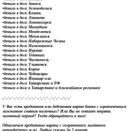
•деньги в долг Заинск
•деньги в долг Зеленодольск
•деньги в долг Казань
•деньги в долг Лаишево
•деньги в долг Лениногорск
•деньги в долг Мамадыш
•деньги в долг Менделеевск
•деньги в долг Мензелинск
•деньги в долг Набережные Челны
•деньги в долг Нижнекамск
•деньги в долг Нурлат
•деньги в долг Тетюши
•деньги в долг Чистополь
•деньги в долг Ульяновск
•деньги в долг Киров
•деньги в долг Чебоксары
•деньги в долг Йошкар-ола
•деньги в долг Татарстан и РФ
•деньги в долг в Татарстане и ближайшим регионам
_-_-_- _-_-_- _-_-_- _-_-_- _-_-_- _-_-_-
У Вас есть кредитная или дебетовая карта банка с ограниченным
лиммитом снятия наличных? Или Вы не хотите терять
льготный период? Тогда обращайтесь к нам!
Обналичим кредитные карты с сохранением льготного
периода(через м-н). Любые суммы.За 5 минут.