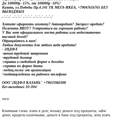
До 100000р -15%, от 100000р -10%!
Казань, ул.Победы Пр.д.141 ТК МЕГА-ИКЕА, +79047616765 БЕЗ
ВЫХОДНЫХ
_-_-_- _-_-_- _-_-_- _-_-_- _-_-_-
Хотите оформить ипотеку? Автокредит? Экспресс-кредит?
Получить ВИЗУ? Устроиться на хорошую работу?
У Вас нет официального места работы или недостаточно
высокий доход?
Обращайтесь к нам!
Любые документы для любого вида кредита!
- 2НДФЛ
-копия трудовой заверенная
-трудовой договор
-справка в свободной форме о доходах
-справка по форме банка
-медиц.полис от организации
+подтверждение на рабочем телефоне
ООО"2НДФЛ КАЗАНЬ" +79655960308
Без выходных 10-20ч!
теги:
Ключевые слова: взять в долг, возьму деньги под проценты, займ
денег, кредиты наличными, деньги в банк под проценты, хочу взять