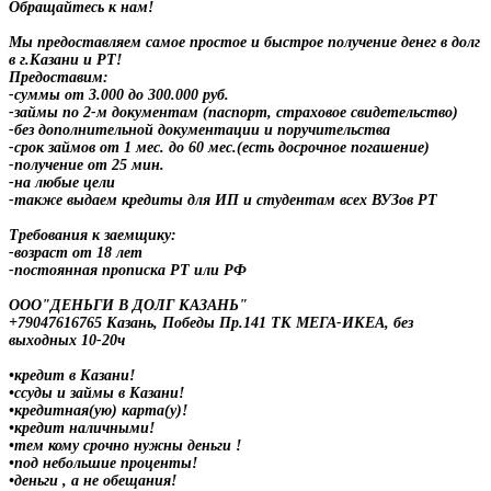
Обращайтесь к нам!
Мы предоставляем самое простое и быстрое получение денег в долг
в г.Казани и РТ!
Предоставим:
-суммы от 3.000 до 300.000 руб.
-займы по 2-м документам (паспорт, страховое свидетельство)
-без дополнительной документации и поручительства
-срок займов от 1 мес. до 60 мес.(есть досрочное погашение)
-получение от 25 мин.
-на любые цели
-также выдаем кредиты для ИП и студентам всех ВУЗов РТ
Требования к заемщику:
-возраст от 18 лет
-постоянная прописка РТ или РФ
ООО"ДЕНЬГИ В ДОЛГ КАЗАНЬ"
+79047616765 Казань, Победы Пр.141 ТК МЕГА-ИКЕА, без
выходных 10-20ч
•кредит в Казани!
•ссуды и займы в Казани!
•кредитная(ую) карта(у)!
•кредит наличными!
•тем кому срочно нужны деньги !
•под небольшие проценты!
•деньги , а не обещания!