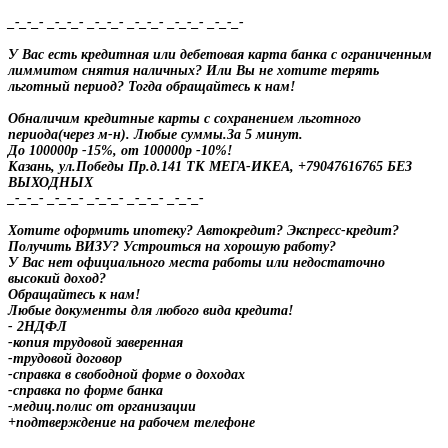
_-_-_- _-_-_- _-_-_- _-_-_- _-_-_- _-_-_-
У Вас есть кредитная или дебетовая карта банка с ограниченным
лиммитом снятия наличных? Или Вы не хотите терять
льготный период? Тогда обращайтесь к нам!
Обналичим кредитные карты с сохранением льготного
периода(через м-н). Любые суммы.За 5 минут.
До 100000р -15%, от 100000р -10%!
Казань, ул.Победы Пр.д.141 ТК МЕГА-ИКЕА, +79047616765 БЕЗ
ВЫХОДНЫХ
_-_-_- _-_-_- _-_-_- _-_-_- _-_-_-
Хотите оформить ипотеку? Автокредит? Экспресс-кредит?
Получить ВИЗУ? Устроиться на хорошую работу?
У Вас нет официального места работы или недостаточно
высокий доход?
Обращайтесь к нам!
Любые документы для любого вида кредита!
- 2НДФЛ
-копия трудовой заверенная
-трудовой договор
-справка в свободной форме о доходах
-справка по форме банка
-медиц.полис от организации
+подтверждение на рабочем телефоне