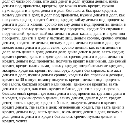
долг от частного лица, кто даст денег в долг, нужны деньги, взять
деньги под проценты, кредиты, где можно взять кредит, срочно
нужны деньги в долг, деньги в долг без залога, быстрые кредиты,
возьму деньги в долг, в долг под проценты, нужны деньги в долг, как
получить кредит, кредит быстро, кредит, займу деньги под проценты,
деньги в долг в казани, срочно возьму деньги под проценты, деньги в
рассрочку, возьму деньги в долг под проценты, кредит без справок и
поручителей, деньги взаймы, деньги в долг казань, деньги в долг под
проценты, деньги в долг у частных лиц, деньги срочно, срочно нужны
деньги, кредитные деньги, возьму в долг, деньги срочно в долг, где
можно взять деньги в долг, займ, срочно деньги, как взять деньги в
долг, взять денег в долг, деньги долг, дайте денег в долг, взять кредит,
кредит срочно, деньги в долг срочно, срочно деньги в долг, деньги в
кредит, деньги под проценты, получить кредит наличными, денежный
кредит, кредит наличными, возьму кредит, потребительские кредиты,
экспресс кредиты, кредит по паспорту, кредит без справок, кто даст
деньги в долг, нужны деньги срочно, кредиты без справки о доходах,
кредит за 30 минут, помогу получить кредит, деньги под проценты
без залога, быстрый кредит наличными, денежные кредиты, взять
деньги в кредит, как взять кредит в банке, деньги в кредит срочно,
беззалоговый кредит, где взять деньги под проценты, где взять деньги
в кредит, нужны срочно деньги, займу деньги, денег в долг, кредит
денег, взять в кредит, кредит в банках, получить деньги в кредит,
кредит деньги, где взять в долг, мгновенный кредит, где взять денег в
кредит, деньги под, взять деньги, взять денег, денги в долг, возьму в
долг деньги, деньги в кредит без залога, срочно нужны деньги в
кредит, услуга