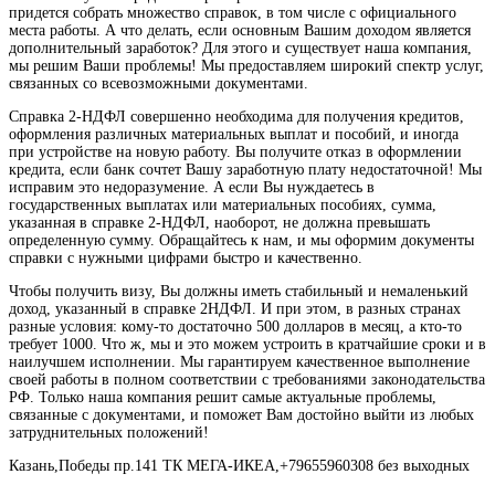
придется собрать множество справок, в том числе с официального
места работы. А что делать, если основным Вашим доходом является
дополнительный заработок? Для этого и существует наша компания,
мы решим Ваши проблемы! Мы предоставляем широкий спектр услуг,
связанных со всевозможными документами.
Справка 2-НДФЛ совершенно необходима для получения кредитов,
оформления различных материальных выплат и пособий, и иногда
при устройстве на новую работу. Вы получите отказ в оформлении
кредита, если банк сочтет Вашу заработную плату недостаточной! Мы
исправим это недоразумение. А если Вы нуждаетесь в
государственных выплатах или материальных пособиях, сумма,
указанная в справке 2-НДФЛ, наоборот, не должна превышать
определенную сумму. Обращайтесь к нам, и мы оформим документы
справки с нужными цифрами быстро и качественно.
Чтобы получить визу, Вы должны иметь стабильный и немаленький
доход, указанный в справке 2НДФЛ. И при этом, в разных странах
разные условия: кому-то достаточно 500 долларов в месяц, а кто-то
требует 1000. Что ж, мы и это можем устроить в кратчайшие сроки и в
наилучшем исполнении. Мы гарантируем качественное выполнение
своей работы в полном соответствии с требованиями законодательства
РФ. Только наша компания решит самые актуальные проблемы,
связанные с документами, и поможет Вам достойно выйти из любых
затруднительных положений!
Казань,Победы пр.141 ТК МЕГА-ИКЕА,+79655960308 без выходных