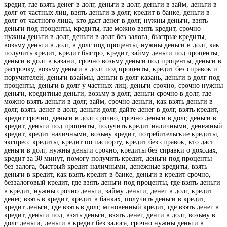
кредит, где взять денег в долг, деньги в долг, деньги в займ, деньги в
долг от частных лиц, взять деньги в долг, кредит в банке, деньги в
долг от частного лица, кто даст денег в долг, нужны деньги, взять
деньги под проценты, кредиты, где можно взять кредит, срочно
нужны деньги в долг, деньги в долг без залога, быстрые кредиты,
возьму деньги в долг, в долг под проценты, нужны деньги в долг, как
получить кредит, кредит быстро, кредит, займу деньги под проценты,
деньги в долг в казани, срочно возьму деньги под проценты, деньги в
рассрочку, возьму деньги в долг под проценты, кредит без справок и
поручителей, деньги взаймы, деньги в долг казань, деньги в долг под
проценты, деньги в долг у частных лиц, деньги срочно, срочно нужны
деньги, кредитные деньги, возьму в долг, деньги срочно в долг, где
можно взять деньги в долг, займ, срочно деньги, как взять деньги в
долг, взять денег в долг, деньги долг, дайте денег в долг, взять кредит,
кредит срочно, деньги в долг срочно, срочно деньги в долг, деньги в
кредит, деньги под проценты, получить кредит наличными, денежный
кредит, кредит наличными, возьму кредит, потребительские кредиты,
экспресс кредиты, кредит по паспорту, кредит без справок, кто даст
деньги в долг, нужны деньги срочно, кредиты без справки о доходах,
кредит за 30 минут, помогу получить кредит, деньги под проценты
без залога, быстрый кредит наличными, денежные кредиты, взять
деньги в кредит, как взять кредит в банке, деньги в кредит срочно,
беззалоговый кредит, где взять деньги под проценты, где взять деньги
в кредит, нужны срочно деньги, займу деньги, денег в долг, кредит
денег, взять в кредит, кредит в банках, получить деньги в кредит,
кредит деньги, где взять в долг, мгновенный кредит, где взять денег в
кредит, деньги под, взять деньги, взять денег, денги в долг, возьму в
долг деньги, деньги в кредит без залога, срочно нужны деньги в