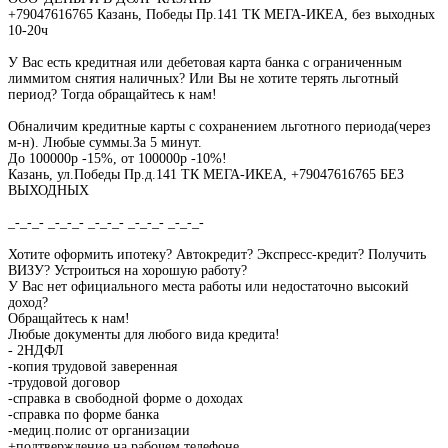
+79047616765 Казань, Победы Пр.141 ТК МЕГА-ИКЕА, без выходных
10-20ч
У Вас есть кредитная или дебетовая карта банка с ограниченным
лиммитом снятия наличных? Или Вы не хотите терять льготный
период? Тогда обращайтесь к нам!
Обналичим кредитные карты с сохранением льготного периода(через
м-н). Любые суммы.За 5 минут.
До 100000р -15%, от 100000р -10%!
Казань, ул.Победы Пр.д.141 ТК МЕГА-ИКЕА, +79047616765 БЕЗ
ВЫХОДНЫХ
_-_-_- _-_-_- _-_-_- _-_-_- _-_-_-
Хотите оформить ипотеку? Автокредит? Экспресс-кредит? Получить
ВИЗУ? Устроиться на хорошую работу?
У Вас нет официального места работы или недостаточно высокий
доход?
Обращайтесь к нам!
Любые документы для любого вида кредита!
- 2НДФЛ
-копия трудовой заверенная
-трудовой договор
-справка в свободной форме о доходах
-справка по форме банка
-медиц.полис от организации
+подтверждение на рабочем телефоне